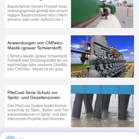
Ölbandsystem für
Bauverfahren Dieses Produkt muss
Speicherbehälter Ringplatte
ordnungsgemäß gemäß den einsch
lägigen Bauprozeduren des Untern
ehmens oder unter Aufsicht von Ing
enieuren vor Ort verwendet werden.
Wir sind nicht verantwortlich für Kon
sequenzen, die durch Missbrauch d
es Produkts oder die Nichteinhaltun
g der Verfahren entstehen.. ...
Anwendungen von CNPetro-
Mastik (grauer Schwerstoff)
CNPetro-Mastic (graue Schwerlast)
Füllstoff oder Dichtungsmittel für unr
egelmäßige oder unebene Oberfläc
hen CNPetro - Mastix ist ein grau ka
lt aufgetragener selbsttragbare Mast
ix. Es handelt sich um eine Erdölver
bindung, die inerte Füllstoffe und ku
rze Fasern enthält. Es wird für Versi
egelungs-, F...
PileCoat-Serie Schutz vor
Spritz- und Gezeitenzonen
Das PileCoat-System bietet Korrosi
onsschutz für Stahl-, Beton- und Tim
erkonstruktionen in Spritz- und Gez
eitenzonen.Projekte zum Korrosion
sschutzDas System schützt das Sub
strat vor Wasser, Sauerstoff, Salzen,
Säuren, Kaustik und mechanischen
Schäden.besteht aus einer inneren