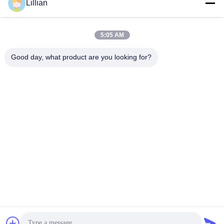
Lillian
korrosionsschutzfähigen ...
1
5:05 AM
Good day, what product are you looking for?
TIANJIN CNPETRO HITECH CO.,LTD
hitech@petrotape.com
86--15602138358
Der neue Industriepark Yangliuging, Bezirk Xiging, Tianjin,
300000 //Industriepark Dongmajuan, Bezirk Wuqing, Tianjin,
300000, China
China Gute Qualität Klebeband aus Erdöl Lieferant. Urheberrecht © 2024-