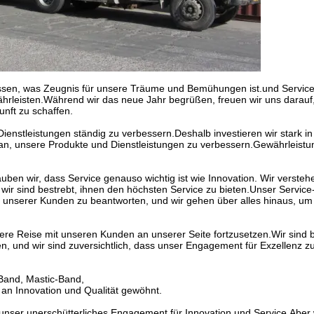
ssen, was Zeugnis für unsere Träume und Bemühungen ist.und Servic
hrleisten.Während wir das neue Jahr begrüßen, freuen wir uns darauf
ft zu schaffen.
enstleistungen ständig zu verbessern.Deshalb investieren wir stark i
an, unsere Produkte und Dienstleistungen zu verbessern.Gewährleistu
uben wir, dass Service genauso wichtig ist wie Innovation. Wir versteh
ir sind bestrebt, ihnen den höchsten Service zu bieten.Unser Service
unserer Kunden zu beantworten, und wir gehen über alles hinaus, um 
nsere Reise mit unseren Kunden an unserer Seite fortzusetzen.Wir sind b
n, und wir sind zuversichtlich, dass unser Engagement für Exzellenz z
Band, Mastic-Band,
n Innovation und Qualität gewöhnt.
unser unerschütterliches Engagement für Innovation und Service.Aber 