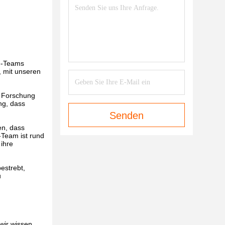
e-Teams
, mit unseren
n Forschung
ng, dass
Senden
en, dass
-Team ist rund
ihre
estrebt,
u
wir wissen,