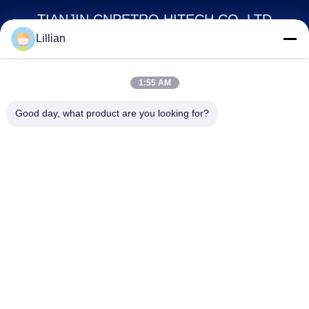
TIANJIN CNPETRO HITECH CO.,LTD
Lillian
hitech@petrotape.com
1:55 AM
86--15602138358
Der neue Industriepark Yangliuging, Bezirk Xiging, Tianjin,
Good day, what product are you looking for?
300000 //Industriepark Dongmajuan, Bezirk Wuqing, Tianjin,
300000, China
China Gute Qualität Klebeband aus Erdöl Lieferant. Urheberrecht © 2024-
2026 TIANJIN CNPETRO HITECH CO.,LTD Alle Rechte vorbehalten.