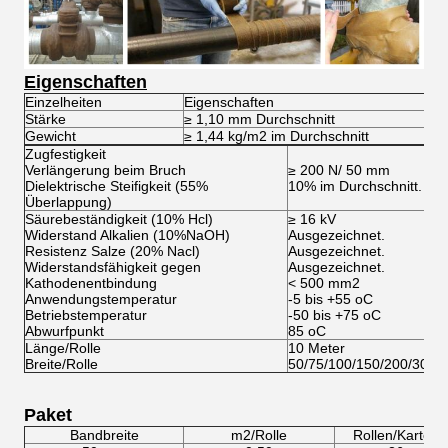
Eigenschaften
Einzelheiten
Eigenschaften
T
Stärke
≥ 1,10 mm Durchschnitt
A
Gewicht
≥ 1,44 kg/m2 im Durchschnitt
A
Zugfestigkeit
Verlängerung beim Bruch
≥ 200 N/ 50 mm
Dielektrische Steifigkeit (55%
10% im Durchschnitt.
Überlappung)
Säurebeständigkeit (10% Hcl)
≥ 16 kV
Widerstand Alkalien (10%NaOH)
Ausgezeichnet.
Resistenz Salze (20% Nacl)
Ausgezeichnet.
Widerstandsfähigkeit gegen
Ausgezeichnet.
Kathodenentbindung
< 500 mm2
Anwendungstemperatur
-5 bis +55 oC
Betriebstemperatur
-50 bis +75 oC
Abwurfpunkt
85 oC
Länge/Rolle
10 Meter
Breite/Rolle
50/75/100/150/200/300
Paket
Bandbreite
m2/Rolle
Rollen/Karton