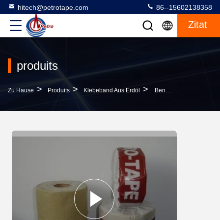
hitech@petrotape.com
86--15602138358
Zitat
produits
>
>
>
Zu Hause
Produits
Klebeband Aus Erdöl
Benzinband