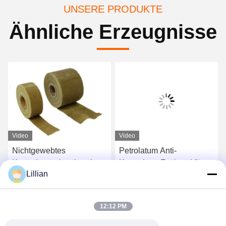
UNSERE PRODUKTE
Ähnliche Erzeugnisse
Video
Video
Nichtgewebtes
Petrolatum Anti-
Korrosionsschutzband
Korrosions-Fettband für
Lillian
aus Petrolatum in großen
Rohrleitungsflansche
Mengen 1,5 kg pro m2
Beste Preis
Beste Preis
12:12 PM