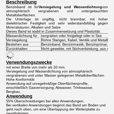
Beschreibung
Benzinband ist für
Versiegelung und Wasserdichtung
von
atmosphärisch vergrabenen und untergetauchten
Metalloberflächen.
Die Unterlage ist ungiftig, nicht brennbar, mit hoher
dielektrischer Festigkeit und sehr widerstandsfähig gegen
Mineralsäuren, Alkalien und Salze.
Dieses Band ist stabil in Zusammensetzung und Plastizität.
Wasserdichtung für
vergraben oder freigelegt oder in See
Versiegelung
Rohre Stangen, Kabel, Ventile und Metallbef
Bestehen aus
Benzinband, Benzinmastik, Benzinprimar,
Sch
Zurückhalten
Nicht gewebte, mit Stichverbindung, aus synt
Verwendungszwecke
mit einer Breite von mehr als 20 mm,
Versiegelung und Wasserdichtung von atmosphärisch
vergrabenen und unter Wasser gelegenen Metalloberflächen.
Hohe Konformität
Anwendung auf unregelmäßige Oberflächenprofile,
einschließlich Gasversorgung, Abwasser, Trinkwasser,
Bergbau,
Anwendung
55% Überschneidungen bei allen Anwendungen,
Bei vertikalen Anwendungen beginnt das Band am Boden und
geht nach oben, um eine Überlappung der Wetterplatte zu
gewährleisten.