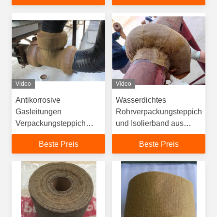
Video
Video
Antikorrosive
Wasserdichtes
Gasleitungen
Rohrverpackungsteppich
Verpackungsteppich
und Isolierband aus
Wickelwasserdämmung
Erdöl
Beste Preis
Beste Preis