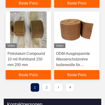
Beste Preis
Beste Preis
Video
Video
Petrolatum Compound
ODM-Ausgespannte
10 mil Rohrband 150
Wasserschutzrohre
mm 200 mm
Isolierwolle für
Schläuche und Flansche
Beste Preis
Beste Preis
1
2
Kontaktpersonen