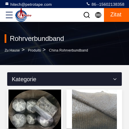
hitech@petrotape.com
86--15602138358
Zitat
Rohrverbundband
>
>
Zu Hause
Produits
China Rohrverbundband
Kategorie