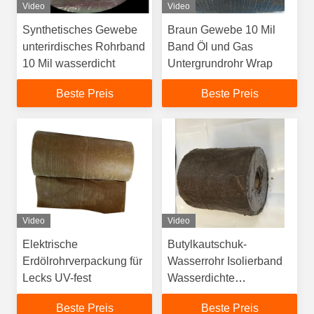
Video
Video
Synthetisches Gewebe
Braun Gewebe 10 Mil
unterirdisches Rohrband
Band Öl und Gas
10 Mil wasserdicht
Untergrundrohr Wrap
Beste Preis
Beste Preis
Video
Video
Elektrische
Butylkautschuk-
Erdölrohrverpackung für
Wasserrohr Isolierband
Lecks UV-fest
Wasserdichte
Rohrwicklung
Beste Preis
Beste Preis