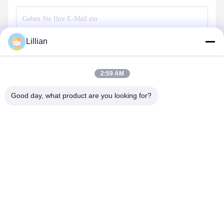
Lillian
Senden
2:59 AM
Good day, what product are you looking for?
TIANJIN CNPETRO HITECH CO.,LTD
hitech@petrotape.com
86--15602138358
Der neue Industriepark Yangliuging, Bezirk Xiging, Tianjin,
300000 //Industriepark Dongmajuan, Bezirk Wuqing, Tianjin,