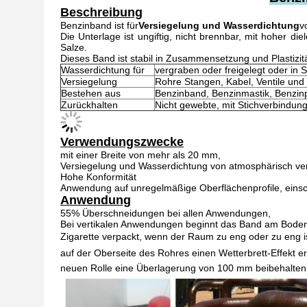
Beschreibung
Benzinband ist für
Versiegelung und Wasserdichtung
v
Die Unterlage ist ungiftig, nicht brennbar, mit hoher di
Salze.
Dieses Band ist stabil in Zusammensetzung und Plastizitä
Wasserdichtung für
vergraben oder freigelegt oder in 
Versiegelung
Rohre Stangen, Kabel, Ventile und
Bestehen aus
Benzinband, Benzinmastik, Benzinp
Zurückhalten
Nicht gewebte, mit Stichverbindung
Verwendungszwecke
mit einer Breite von mehr als 20 mm,
Versiegelung und Wasserdichtung von atmosphärisch ve
Hohe Konformität
Anwendung auf unregelmäßige Oberflächenprofile, einsc
Anwendung
55% Überschneidungen bei allen Anwendungen,
Bei vertikalen Anwendungen beginnt das Band am Boden 
Zigarette verpackt, wenn der Raum zu eng oder zu eng 
auf der Oberseite des Rohres einen Wetterbrett-Effekt
neuen Rolle eine Überlagerung von 100 mm beibehalten