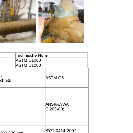
Technische Norm
ASTM D1000
ASTM D1000
m
ASTM G8
hnitt.
.
.
.
ANSI/AWWA
C 209-00;
SY/T 0414-2007