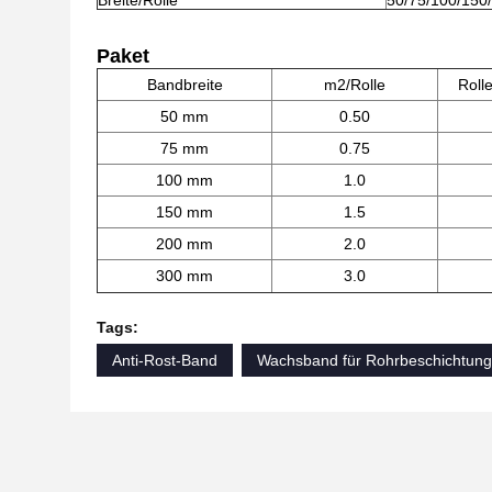
Breite/Rolle
50/75/100/150
Paket
Bandbreite
m2/Rolle
Roll
50 mm
0.50
75 mm
0.75
100 mm
1.0
150 mm
1.5
200 mm
2.0
300 mm
3.0
Tags:
Anti-Rost-Band
Wachsband für Rohrbeschichtung