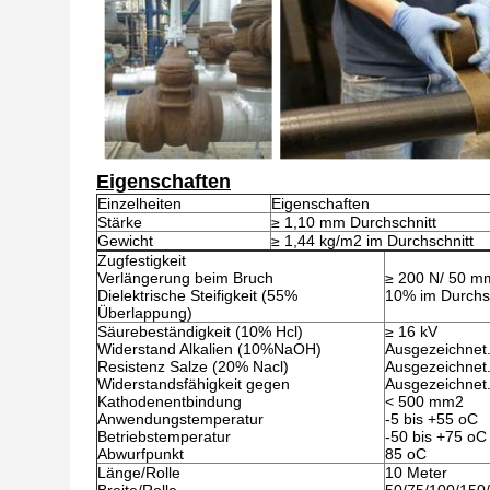
Eigenschaften
Einzelheiten
Eigenschaften
Stärke
≥ 1,10 mm Durchschnitt
Gewicht
≥ 1,44 kg/m2 im Durchschnitt
Zugfestigkeit
Verlängerung beim Bruch
≥ 200 N/ 50 m
Dielektrische Steifigkeit (55%
10% im Durchsc
Überlappung)
Säurebeständigkeit (10% Hcl)
≥ 16 kV
Widerstand Alkalien (10%NaOH)
Ausgezeichnet
Resistenz Salze (20% Nacl)
Ausgezeichnet
Widerstandsfähigkeit gegen
Ausgezeichnet
Kathodenentbindung
< 500 mm2
Anwendungstemperatur
-5 bis +55 oC
Betriebstemperatur
-50 bis +75 oC
Abwurfpunkt
85 oC
Länge/Rolle
10 Meter