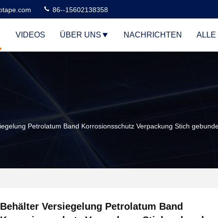
otape.com
86--15602138358
VIDEOS
ÜBER UNS
NACHRICHTEN
ALLE
siegelung Petrolatum Band Korrosionsschutz Verpackung Stich gebund
Behälter Versiegelung Petrolatum Band