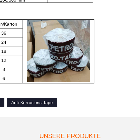
/200/300 mm
en/Karton
36
24
18
12
8
6
Anti-Korrosions-Tape
UNSERE PRODUKTE