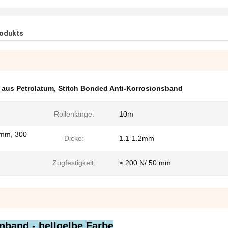
rodukts
 aus Petrolatum
,
Stitch Bonded Anti-Korrosionsband
Rollenlänge:
10m
mm, 300
Dicke:
1.1-1.2mm
Zugfestigkeit:
≥ 200 N/ 50 mm
nband - hellgelbe Farbe