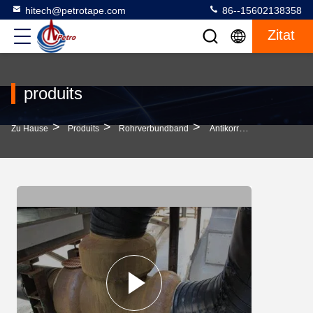
hitech@petrotape.com
86--15602138358
Zitat
produits
>
>
>
Zu Hause
Produits
Rohrverbundband
Antikorrosive Gasleitungen Verpackungsteppich Wickelwasserdämmung